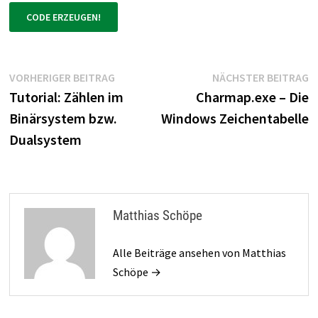
Beitragsnavigation
Vorheriger
N
VORHERIGER BEITRAG
NÄCHSTER BEITRAG
Beitrag:
B
Tutorial: Zählen im
Charmap.exe – Die
Binärsystem bzw.
Windows Zeichentabelle
Dualsystem
Matthias Schöpe
Alle Beiträge ansehen von Matthias
Schöpe →