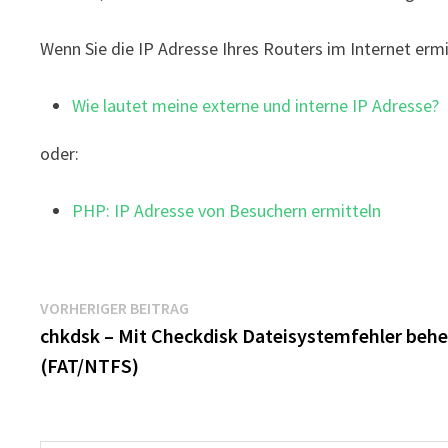
Wenn Sie die IP Adresse Ihres Routers im Internet ermi
Wie lautet meine externe und interne IP Adresse?
oder:
PHP: IP Adresse von Besuchern ermitteln
Beitragsnavigation
Vorheriger
VORHERIGER BEITRAG
Beitrag:
chkdsk – Mit Checkdisk Dateisystemfehler beh
(FAT/NTFS)