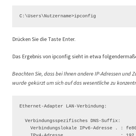
C:\Users\Nutzername>ipconfig
Drücken Sie die Taste Enter.
Das Ergebnis von ipconfig sieht in etwa folgendermaß
Beachten Sie, dass bei Ihnen andere IP-Adressen und
wurde gekürzt um sich auf das wesentliche zu konzentr
Ethernet-Adapter LAN-Verbindung:

  Verbindungsspezifisches DNS-Suffix:

    Verbindungslokale IPv6-Adresse . : fe80::f456:8f95:c500:253b%10

    IPv4-Adresse . . . . . . . . . . : 192.168.2.42
