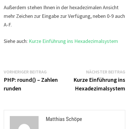
Außerdem stehen Ihnen in der hexadezimalen Ansicht
mehr Zeichen zur Eingabe zur Verfügung, neben 0-9 auch
A-F.
Siehe auch:
Kurze Einführung ins Hexadezimalsystem
Beitragsnavigation
Vorheriger
N
VORHERIGER BEITRAG
NÄCHSTER BEITRAG
Beitrag:
B
PHP: round() – Zahlen
Kurze Einführung ins
runden
Hexadezimalsystem
Matthias Schöpe